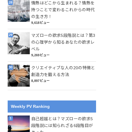
情熱はどこから生まれる？情熱を
持つことで変わるこれからの時代
の生き方！
9,618ビュー
マズローの欲求5段階説とは？第3
の心理学から知るあなたの欲求レ
ベル
9,269ビュー
クリエイティブな人の20の特徴と
創造力を鍛える方法
8,897ビュー
Weekly PV Ranking
自己超越とは？マズローの欲求5
段階説には知られざる6段階目が