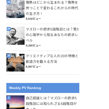
情熱はどこから生まれる？情熱を
持つことで変わるこれからの時代
の生き方！
9,618ビュー
マズローの欲求5段階説とは？第3
の心理学から知るあなたの欲求レ
ベル
9,269ビュー
クリエイティブな人の20の特徴と
創造力を鍛える方法
8,897ビュー
Weekly PV Ranking
自己超越とは？マズローの欲求5
段階説には知られざる6段階目が