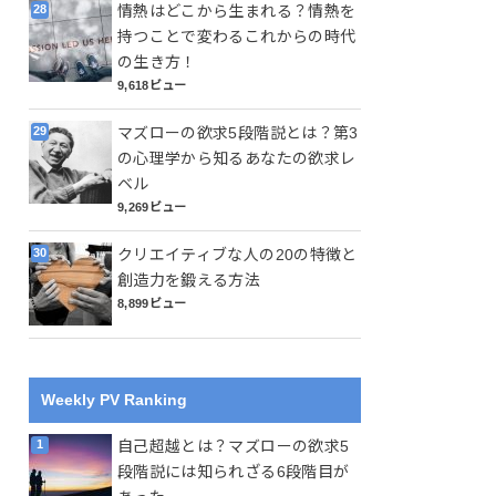
情熱はどこから生まれる？情熱を
持つことで変わるこれからの時代
の生き方！
9,618ビュー
マズローの欲求5段階説とは？第3
の心理学から知るあなたの欲求レ
ベル
9,269ビュー
クリエイティブな人の20の特徴と
創造力を鍛える方法
8,899ビュー
Weekly PV Ranking
自己超越とは？マズローの欲求5
段階説には知られざる6段階目が