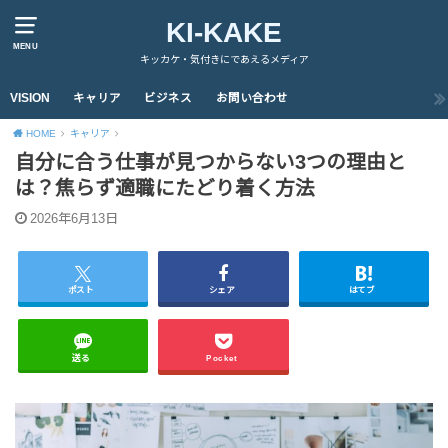
KI-KAKE
MENU
キッカケ・気付きにであえるメディア
VISION
キャリア
ビジネス
お問い合わせ
HOME
キャリア
自分に合う仕事が見つからない3つの理由と
は？焦らず適職にたどり着く方法
2026年6月13日
ポスト
シェア
はてブ
送る
Pocket