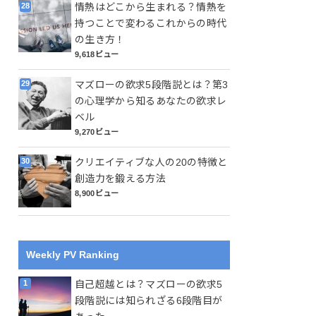
情熱はどこから生まれる？情熱を
持つことで変わるこれからの時代
の生き方！
9,618ビュー
マズローの欲求5段階説とは？第3
の心理学から知るあなたの欲求レ
ベル
9,270ビュー
クリエイティブな人の20の特徴と
創造力を鍛える方法
8,900ビュー
Weekly PV Ranking
自己超越とは？マズローの欲求5
段階説には知られざる6段階目が