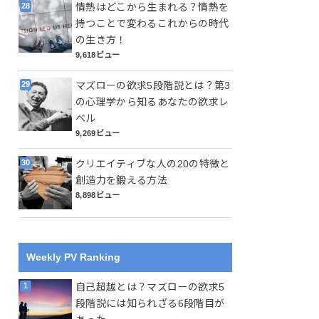
情熱はどこから生まれる？情熱を
持つことで変わるこれからの時代
の生き方！
9,618ビュー
マズローの欲求5段階説とは？第3
の心理学から知るあなたの欲求レ
ベル
9,269ビュー
クリエイティブな人の20の特徴と
創造力を鍛える方法
8,898ビュー
Weekly PV Ranking
自己超越とは？マズローの欲求5
段階説には知られざる6段階目が