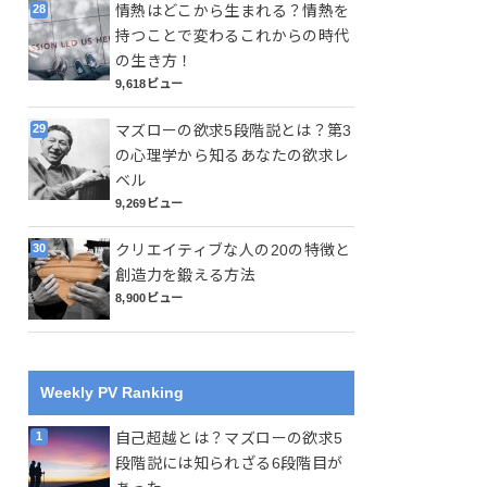
情熱はどこから生まれる？情熱を
持つことで変わるこれからの時代
の生き方！
9,618ビュー
マズローの欲求5段階説とは？第3
の心理学から知るあなたの欲求レ
ベル
9,269ビュー
クリエイティブな人の20の特徴と
創造力を鍛える方法
8,900ビュー
Weekly PV Ranking
自己超越とは？マズローの欲求5
段階説には知られざる6段階目が