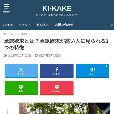
KI-KAKE
MENU
キッカケ・気付きにであえるメディア
VISION
キャリア
ビジネス
お問い合わせ
HOME
VISION
承認欲求とは？承認欲求が高い人に見られる3
つの特徴
2018年12月22日
2024年8月31日
1
ポスト
シェア
はてブ
送る
Pocket