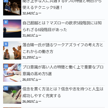
聞き上手な人に共通する9つの特徴と明日から
使えるテクニック9選！
32,642ビュー
自己超越とは？マズローの欲求5段階説には知
られざる6段階目があった
31,661ビュー
落合陽一氏が語るワークアズライフの考え方と
これからの働き方
31,255ビュー
プロ意識が高い人の特徴と働く上で重要なプロ
意識の高め方5選
26,037ビュー
信念を貫く方法とは？信念や志を持つと人生は
成功しやすく充実する
26,002ビュー