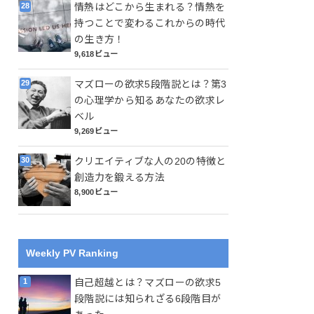
情熱はどこから生まれる？情熱を
持つことで変わるこれからの時代
の生き方！
9,618ビュー
マズローの欲求5段階説とは？第3
の心理学から知るあなたの欲求レ
ベル
9,269ビュー
クリエイティブな人の20の特徴と
創造力を鍛える方法
8,900ビュー
Weekly PV Ranking
自己超越とは？マズローの欲求5
段階説には知られざる6段階目が