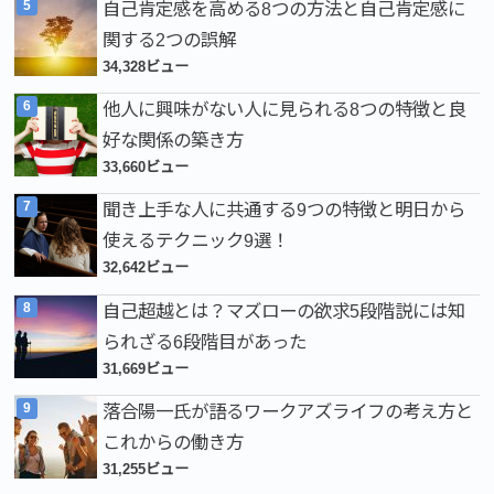
自己肯定感を高める8つの方法と自己肯定感に
関する2つの誤解
34,328ビュー
他人に興味がない人に見られる8つの特徴と良
好な関係の築き方
33,660ビュー
聞き上手な人に共通する9つの特徴と明日から
使えるテクニック9選！
32,642ビュー
自己超越とは？マズローの欲求5段階説には知
られざる6段階目があった
31,669ビュー
落合陽一氏が語るワークアズライフの考え方と
これからの働き方
31,255ビュー