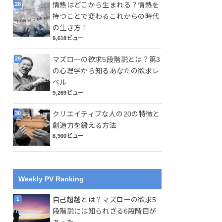
情熱はどこから生まれる？情熱を
持つことで変わるこれからの時代
の生き方！
9,618ビュー
マズローの欲求5段階説とは？第3
の心理学から知るあなたの欲求レ
ベル
9,269ビュー
クリエイティブな人の20の特徴と
創造力を鍛える方法
8,900ビュー
Weekly PV Ranking
自己超越とは？マズローの欲求5
段階説には知られざる6段階目が