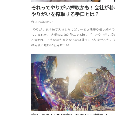
それってやりがい搾取かも！会社が若
やりがいを搾取する手口とは？
2024年8月25日
やりがいを求めて入社したけどサービス残業や低い給料で
もに疲れた。 大学の同期と飲んでる時に「それやりがい搾
と言われ、そうなのかなとなった経験ってありませんか。 
の界隈で賑わいを見せてい…