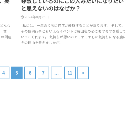
。実
尊敬しているのにこの人みたいになりたい
と思えないのはなぜか？
2024年8月25日
来どんな
私には、一年のうちに何度か経験することがあります。 そして、
 僕
その恒例行事ともいえるイベントは毎回私の心にモヤモヤを残して
この問題
いってくれます。 気持ちが悪いのでモヤモヤした気持ちになる度に
その理由を考えましたが、…
4
5
6
7
…
11
>