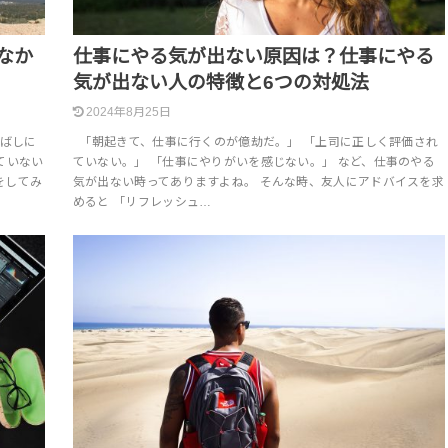
なか
仕事にやる気が出ない原因は？仕事にやる
気が出ない人の特徴と6つの対処法
2024年8月25日
ばしに
「朝起きて、仕事に行くのが億劫だ。」 「上司に正しく評価され
ていない
ていない。」 「仕事にやりがいを感じない。」 など、仕事のやる
をしてみ
気が出ない時ってありますよね。 そんな時、友人にアドバイスを求
めると 「リフレッシュ…