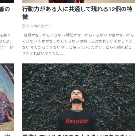
者の
行動力がある人に共通して現れる12個の特
徴
2024年8月25日
心身と
経験がないからできない 時間がないからできない お金がないから
取だよ」
できない 人脈がないからできない 家族に反対されているからでき
近年一部
ない 年だからできない ずっと待っているだけで、自ら行動を起こ
さなければいつまでた…