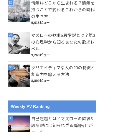
情熱はどこから生まれる？情熱を
持つことで変わるこれからの時代
の生き方！
9,618ビュー
マズローの欲求5段階説とは？第3
の心理学から知るあなたの欲求レ
ベル
9,269ビュー
クリエイティブな人の20の特徴と
創造力を鍛える方法
8,899ビュー
Weekly PV Ranking
自己超越とは？マズローの欲求5
段階説には知られざる6段階目が