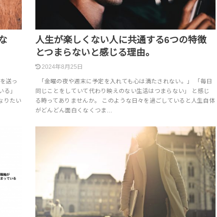
な
人生が楽しくない人に共通する6つの特徴
とつまらないと感じる理由。
2024年8月25日
を送っ
「金曜の夜や週末に予定を入れても心は満たされない。」 「毎日
いる」
同じことをしていて代わり映えのない生活はつまらない」 と感じ
なりたい
る時ってありませんか。 このような日々を過ごしていると人生自体
がどんどん面白くなくつま…