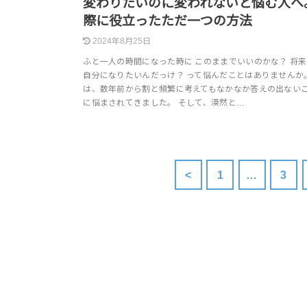
変わりたいのに変われないと悩む人へ
際に役立ったただ一つの方法
2024年8月25日
ふと一人の時間になった時に このままでいいのかな？ 将
自分になりたいんだっけ？ って悩んだことはありませんか。
は、数年前から割と頻繁に考えてもなかなか答えの出ない
に悩まされてきました。 そして、漠然と…
<
1
…
3