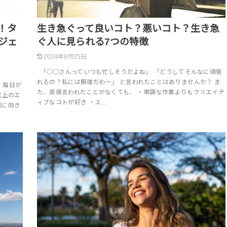
！タ
生き急ぐって良いコト？悪いコト？生き急
ジェ
ぐ人に見られる7つの特徴
2024年8月25日
「◯◯さんっていつも忙しそうだよね」 「どうしてそんなに頑張
れるの？私には無理だわー」 と言われたことはありませんか？ ま
、毎日が
た、直接言われたことがなくても、 ・単調な作業よりもクリエイテ
以上のエ
ィブなコトが好き ・ス…
剣に向き