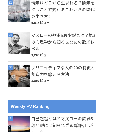
情熱はどこから生まれる？情熱を
持つことで変わるこれからの時代
の生き方！
9,618ビュー
マズローの欲求5段階説とは？第3
の心理学から知るあなたの欲求レ
ベル
9,269ビュー
クリエイティブな人の20の特徴と
創造力を鍛える方法
8,897ビュー
Weekly PV Ranking
自己超越とは？マズローの欲求5
段階説には知られざる6段階目が