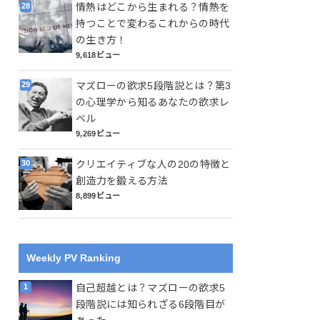
情熱はどこから生まれる？情熱を
持つことで変わるこれからの時代
の生き方！
9,618ビュー
マズローの欲求5段階説とは？第3
の心理学から知るあなたの欲求レ
ベル
9,269ビュー
クリエイティブな人の20の特徴と
創造力を鍛える方法
8,899ビュー
Weekly PV Ranking
自己超越とは？マズローの欲求5
段階説には知られざる6段階目が