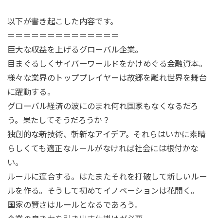
以下が書き起こした内容です。
＝＝＝＝＝＝＝＝＝＝＝＝＝＝
巨大な収益を上げるグローバル企業。
目まぐるしくサイバーワールドをかけめぐる金融資本。
様々な業界のトッププレイヤーは故郷を離れ世界を舞台
に躍動する。
グローバル経済の波にのまれ何れ国家もなくなるだろ
う。果たしてそうだろうか？
独創的な新技術
、
斬新なアイデア
。それらはいかに素晴
らしくても
適正なルール
がなければ社会には根付かな
い。
ルールに適合する。はたまたそれを打破して新しいルー
ルを作る。そうして初めて
イノベーション
は花開く。
国家の賢さはルール
となるであろう。