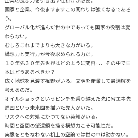
企業の良き力を引き出す仕掛けが必要。
国家と企業、今後ますますこの関わりは強くなるであろ
う。
グローバル化が進んだ世の中であっても国家の役割は変
わらない。
むしろこれまでよりも大きな力がいる。
構想力と実行力
が今後求められる力だ。
１０年先３０年先世界はどのように変容し、その中で日
本はどうあるべきか？
広く地球を見渡す視野がいる。文明を俯瞰して最適解を
考えるのだ。
オイルショックというピンチを乗り越えた先に省エネ先
進国という未来図を描いた先人がいた。
リスクへの対処にかつてない英知がいる。
時間と空間の望遠鏡を操る
構想力
こそ可能性だ。
実態をともなわない机上の空論では世の中は動かない。