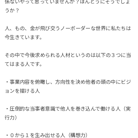
係ないやって思っていませんか？ほんとうにそうでしょ
うか？
人、もの、金
が飛び交う
ノーボーダーな世界
に私たちは
今生きています。
その中で今後求められる人材というのは以下の
３つ
に当
てはまる人です。
・事業内容を俯瞰し、方向性を決め他者の頭の中にビジ
ョンを描ける人
・圧倒的な当事者意識で他人を巻き込んで働ける人（実
行力）
・０から１を生み出せる人（構想力）