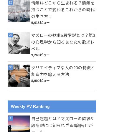
情熱はどこから生まれる？情熱を
持つことで変わるこれからの時代
の生き方！
9,618ビュー
マズローの欲求5段階説とは？第3
の心理学から知るあなたの欲求レ
ベル
9,269ビュー
クリエイティブな人の20の特徴と
創造力を鍛える方法
8,900ビュー
Weekly PV Ranking
自己超越とは？マズローの欲求5
段階説には知られざる6段階目が